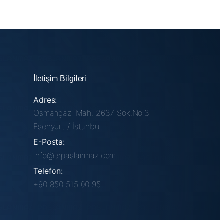
Yarım Boru Örnekleri
İletişim Bilgileri
Adres:
Osmangazi Mah. 2637 Sok.No:3
Esenyurt / İstanbul
E-Posta:
info@erpaslanmaz.com
Telefon:
+90 850 515 00 95