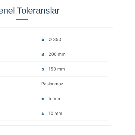
nel Toleranslar
≥
Ø 350
≤
200 mm
≤
150 mm
Paslanmaz
±
5 mm
±
10 mm