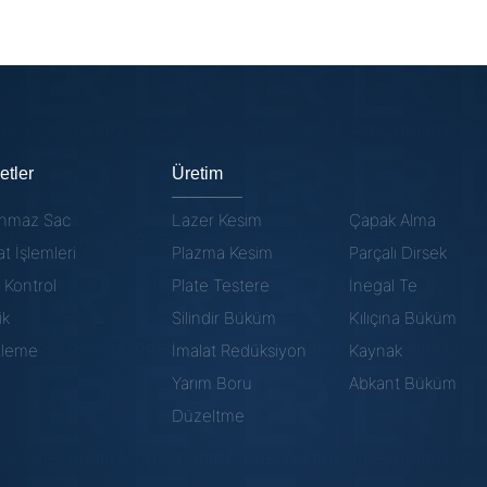
Yarım Boru Örnekleri
etler
Üretim
anmaz Sac
Lazer Kesim
Çapak Alma
at İşlemleri
Plazma Kesim
Parçalı Dirsek
e Kontrol
Plate Testere
İnegal Te
ik
Silindir Büküm
Kılıçına Büküm
tleme
İmalat Redüksiyon
Kaynak
Yarım Boru
Abkant Büküm
Düzeltme