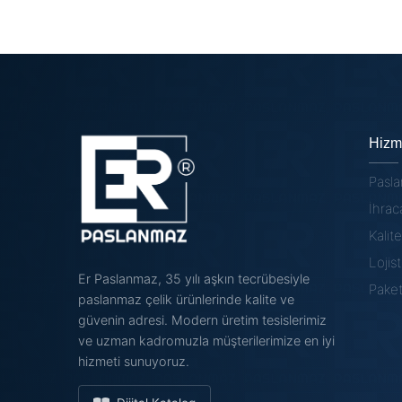
Yarım Boru Örnekleri
Hizm
Pasl
İhrac
Kalit
Lojist
Er Paslanmaz, 35 yılı aşkın tecrübesiyle
Pake
paslanmaz çelik ürünlerinde kalite ve
güvenin adresi. Modern üretim tesislerimiz
ve uzman kadromuzla müşterilerimize en iyi
hizmeti sunuyoruz.