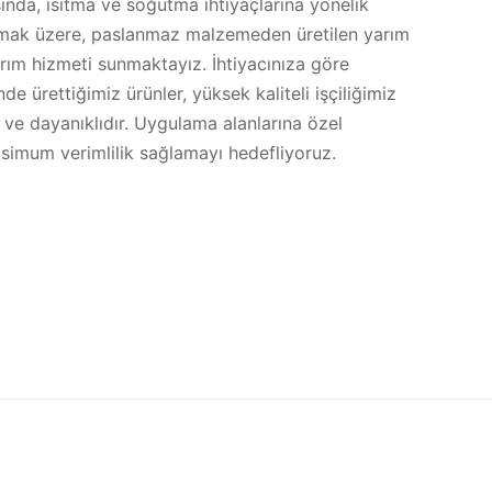
ında, ısıtma ve soğutma ihtiyaçlarına yönelik
nılmak üzere, paslanmaz malzemeden üretilen yarım
arım hizmeti sunmaktayız. İhtiyacınıza göre
nde ürettiğimiz ürünler, yüksek kaliteli işçiliğimiz
ve dayanıklıdır. Uygulama alanlarına özel
imum verimlilik sağlamayı hedefliyoruz.