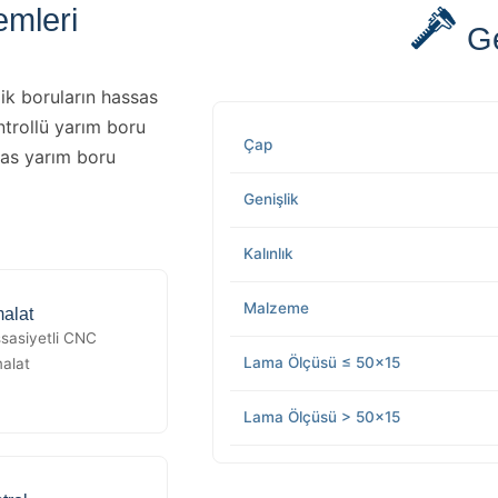
emleri
Ge
ik boruların hassas
ntrollü yarım boru
Çap
sas yarım boru
Genişlik
Kalınlık
Malzeme
alat
sasiyetli CNC
Lama Ölçüsü ≤ 50x15
malat
Lama Ölçüsü > 50x15