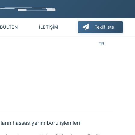
BÜLTEN
İLETIŞIM
Teklif İste
TR
EN
anmaz.com
+90 850 515 00 95
ların hassas yarım boru işlemleri