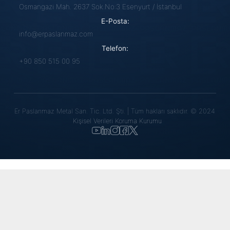
Osmangazi Mah. 2637 Sok.No:3 Esenyurt / İstanbul
E-Posta:
info@erpaslanmaz.com
Telefon:
+90 850 515 00 95
Er Paslanmaz Metal San. Tic. Ltd. Şti. | Tüm hakları saklıdır. © 2024
Kişisel Verileri Koruma Kurumu