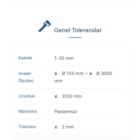
Genel Toleranslar
Kalınlık
1-30 mm
≥
Ø 150 mm ~
≤
Ø 3000
İmalat
Ölçüleri
mm
Uzunluk
≤
3100 mm
Malzeme
Paslanmaz
Tolerans
±
2 mm