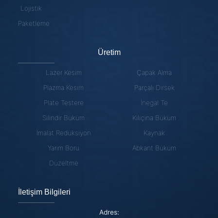
Lojistik
Paketleme
Üretim
Lazer Kesim
Çapak Alma
Plazma Kesim
Parçalı Dirsek
Plate Testere
İnegal Te
Silindir Büküm
Kılıçına Büküm
İmalat Redüksiyon
Kaynak
Yarım Boru
Abkant Büküm
Düzeltme
İletişim Bilgileri
Adres: